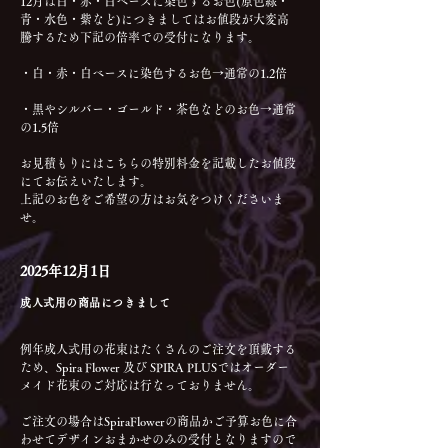
12月は白・赤・白ベースに染色するお色(原色緑・
青・水色・紫など)につきましてはお値段が大変高
騰するため下記の倍率での受付になります。
・白・赤・白ベースに染色するお色→通常の1.2倍
・黒やシルバー・ゴールド・茶色などのお色→通常
の1.5倍
お見積もりにはこちらの特別料金を記載したお値段
にてお伝えいたします。
上記のお色をご希望の方はお気をつけくださいま
せ。
2025年12月1日
成人式用の商品につきまして
例年成人式用の花束はたくさんのご注文を頂戴する
ため、Spira Flower 及び SPIRA PLUSではオーダー
メイド花束のご対応は行なっておりません。
ご注文の場合はSpiraFlowerの商品かご予算お色に合
わせてデザインおまかせのみの受付となりますので