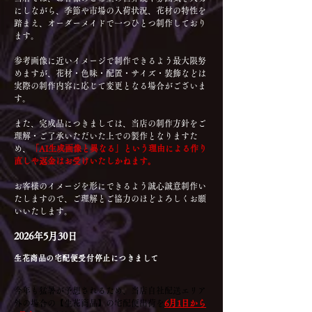
にしながら、季節や市場の入荷状況、花材の特性を
踏まえ、オーダーメイドで一つひとつ制作しており
ます。
参考画像に近いイメージで制作できるよう最大限努
めますが、花材・色味・配置・サイズ・装飾などは
実際の制作内容に応じて変更となる場合がございま
す。
また、完成品につきましては、当店の制作方針をご
理解・ご了承いただいた上での製作となりますた
め、
「AI生成画像と異なる」という理由による作り
直しや返金はお受けいたしかねます。
お客様のイメージを形にできるよう誠心誠意制作い
たしますので、ご理解とご協力のほどよろしくお願
いいたします。
2026年5月30日
生花商品の宅配便受付停止につきまして
今年も猛暑が予想されるため、当店自社配送エリア
外の場合の【生花商品】の宅配便出荷を
6月1日から