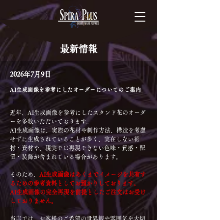
最新情報
2026年7月9日
AI生成画像を参考にしたオーダーについてのご案内
近年、AI生成画像を参考にしたスタンド花のオーダ
ーを多数いただいております。
AI生成画像は、実際の花材や制作方法、構造を考慮
せずに生成されていることが多く、実在しない花
材・資材や、現実では再現できない色味・質感・配
置・装飾が含まれている場合があります。
そのため、
AI生成画像はあくまでイメージを共有す
るための参考資料としてお預かりしております。
AI生成画像の完全再現を前提としたご注文はお受け
しておりません。
当店では、お客様のご希望の世界観や雰囲気を大切