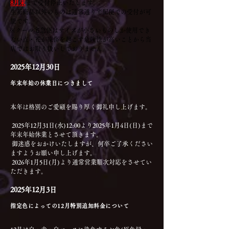
8月末
まで受付停止いたします。
生花商品以外のものは通常通り宅配便での受付が可
能です。
※クール宅急便はサイズが小さいものしか使用でき
ない点・花が凍傷を起こす危険性が高いことから当
店ではお取り扱いしておりません。
2025年12月30日
年末年始の休業日につきまして
本年は格別のご愛顧を賜り厚く御礼申し上げます。
 2025年12月31日(水)12:00より2025年1月4日(日)まで
年末年始休業とさせて頂きます。
 御迷惑をおかけいたしますが、何卒ご了承ください
ますようお願い申し上げます。
 2026年1月5日(月)より通常営業順次対応をさせてい
ただきます。
2025年12月3日
指定色によっての12月特別追加料金について