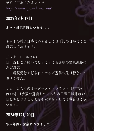
予めご了承くださいませ。
https://www.spira-flower.com/
2025年6月17日
ネット対応日時につきまして
ネットの対応日時につきましては下記の日時にてご
対応しております。
月〜土　10:00~20:00
日　当日ご予約いただいているお客様の緊急連絡の
みご対応
　　新規受付や打ち合わせのご返信作業は行なって
おりません。
また、こちらのオーダーメイドブランド「SPIRA 
PLUS」は少数で運営しているため日曜日以外のお
日にちにつきましても不定休をいただく場合はござ
います。
2024年12月20日
年末年始の営業につきまして