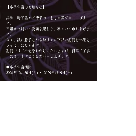
【冬季休業のお知らせ】
拝啓　時下益々ご清栄のこととお喜び申し上げま
す。
平素は格別のご愛顧を賜わり、厚くお礼申しあげま
す。
さて、誠に勝手ながら弊社では下記の期間を休業と
させていただきます。
期間中はご不便をおかけいたしますが、何卒ご了承
くださいますようお願い申し上げます。
■冬季休業期間
2024年12月30日(月) ～ 2025年1月5日(日)
2025年1月6日(月)より、業務を開始します。
冬季期間中に頂きましたお問い合わせにつきまして
は、2025年1月6日(月)以降、順次対応させていただ
きます。
2024年11月26日
【追記】2024年12月20日(金)「あんさんぶるスターズ！！」宛のご注文受付を終了しました。
2024年12月20日(金)「あんさんぶるスターズ！！