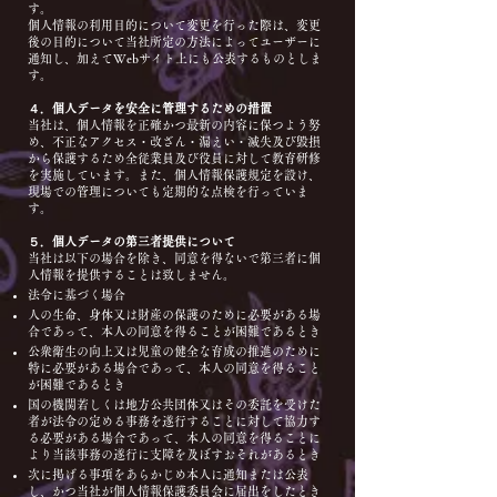
す。
個人情報の利用目的について変更を行った際は、変更
後の目的について当社所定の方法によってユーザーに
通知し、加えてWebサイト上にも公表するものとしま
す。
４．個人データを安全に管理するための措置
当社は、個人情報を正確かつ最新の内容に保つよう努
め、不正なアクセス・改ざん・漏えい・滅失及び毀損
から保護するため全従業員及び役員に対して教育研修
を実施しています。また、個人情報保護規定を設け、
現場での管理についても定期的な点検を行っていま
す。
５．個人データの第三者提供について
当社は以下の場合を除き、同意を得ないで第三者に個
人情報を提供することは致しません。
法令に基づく場合
人の生命、身体又は財産の保護のために必要がある場
合であって、本人の同意を得ることが困難であるとき
公衆衛生の向上又は児童の健全な育成の推進のために
特に必要がある場合であって、本人の同意を得ること
が困難であるとき
国の機関若しくは地方公共団体又はその委託を受けた
者が法令の定める事務を遂行することに対して協力す
る必要がある場合であって、本人の同意を得ることに
より当該事務の遂行に支障を及ぼすおそれがあるとき
次に掲げる事項をあらかじめ本人に通知または公表
し、かつ当社が個人情報保護委員会に届出をしたとき