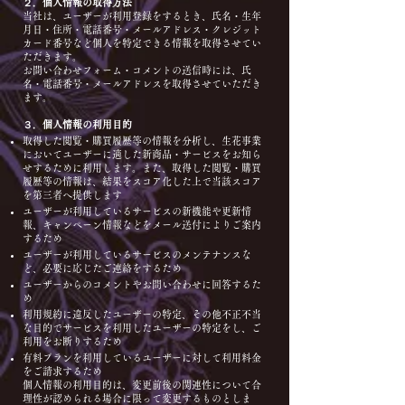
２．個人情報の取得方法
当社は、ユーザーが利用登録をするとき、氏名・生年
月日・住所・電話番号・メールアドレス・クレジット
カード番号など個人を特定できる情報を取得させてい
ただきます。
お問い合わせフォーム・コメントの送信時には、氏
名・電話番号・メールアドレスを取得させていただき
ます。
３．個人情報の利用目的
取得した閲覧・購買履歴等の情報を分析し、生花事業
においてユーザーに適した新商品・サービスをお知ら
せするために利用します。また、取得した閲覧・購買
履歴等の情報は、結果をスコア化した上で当該スコア
を第三者へ提供します
ユーザーが利用しているサービスの新機能や更新情
報、キャンペーン情報などをメール送付によりご案内
するため
ユーザーが利用しているサービスのメンテナンスな
ど、必要に応じたご連絡をするため
ユーザーからのコメントやお問い合わせに回答するた
め
利用規約に違反したユーザーの特定、その他不正不当
な目的でサービスを利用したユーザーの特定をし、ご
利用をお断りするため
有料プランを利用しているユーザーに対して利用料金
をご請求するため
個人情報の利用目的は、変更前後の関連性について合
理性が認められる場合に限って変更するものとしま