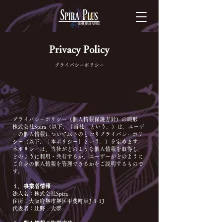
Privacy Policy
プライバシーポリシー
プライバシーポリシー（個人情報保護方針）の雛形
株式会社Spira（以下、「当社」という。）は，ユーザ
ーの個人情報について以下のとおりプライバシーポリ
シー（以下、「本ポリシー」という。）を定めます。
本ポリシーは、当社がどのような個人情報を取得し、
どのように利用・共有するか、ユーザーがどのように
ご自身の個人情報を管理できるかをご説明するもので
す。
１．事業者情報
法人名：株式会社Spira
住所：大阪府堺市堺区甲斐町東3-1-13
代表者：辻野 大夢