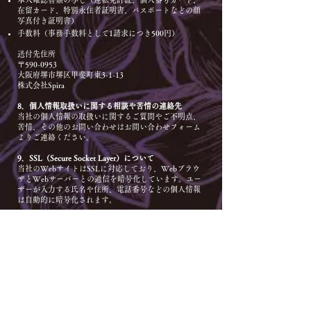
在留カード、特別永住者証明書、パスポートなどの顔
写真付き証明書）
手数料（事務手数料として1請求につき500円）
送付先住所
〒590-0953
大阪府堺市堺区甲斐町東3-1-13
株式会社Spira
8．個人情報取扱いに関する相談や苦情の連絡先
当社の個人情報の取扱いに関するご質問やご不明点、
苦情、その他のお問い合わせはお問い合わせフォーム
よりご連絡ください。
9．SSL（Secure Socket Layer）について
当社のWebサイトはSSLに対応しており、Webブラウ
ザとWebサーバーとの通信を暗号化しています。ユー
ザーが入力する氏名や住所、電話番号などの個人情報
は自動的に暗号化されます。
10．cookieについて
cookieとは、WebサーバーからWebブラウザに送信さ
れるデータのことです。Webサーバーがcookieを参照
することでユーザーのパソコンを識別でき、効率的に
当社Webサイトを利用することができます。当社Web
サイトがcookieとして送るファイルは、個人を特定す
るような情報を含んでおりません。
お使いのWebブラウザの設定により、cookieを無効に
することも可能です。