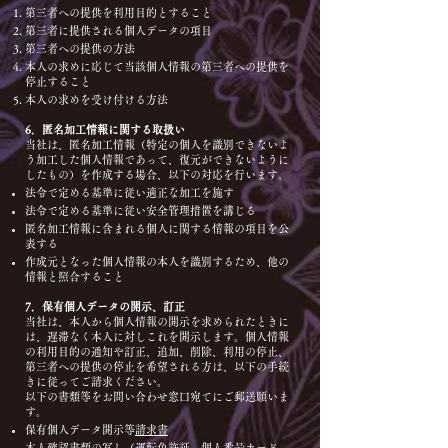
第三者への提供を利用目的とすること
第三者に提供される個人データの項目
第三者への提供の方法
本人の求めに応じて当該個人情報の第三者への提供を
停止すること
本人の求めを受け付ける方法
6．匿名加工情報に関する取扱い
当社は、匿名加工情報（特定の個人を識別できないよ
う加工した個人情報であって、復元ができないように
したもの）を作成する場合、以下の対応を行います。
法令で定める基準に従い適正な加工を施す
法令で定める基準に従い安全管理措置を講じる
匿名加工情報に含まれる個人に関する情報の項目を公
表する
作成元となった個人情報の本人を識別するため、他の
情報と照合すること
7．保有個人データの開示、訂正
当社は、本人から個人情報の開示を求められたときに
は、遅滞なく本人に対しこれを開示します。個人情報
の利用目的の通知や訂正、追加、削除、利用の停止、
第三者への提供の停止を希望される方は、以下の手続
きに従ってご請求ください。
以下の書類等をお問い合わせ窓口宛てにご郵送願いま
す。
保有個人データ開示等
請求書
本人確認書類の写し（運転免許証、個人番号カード、