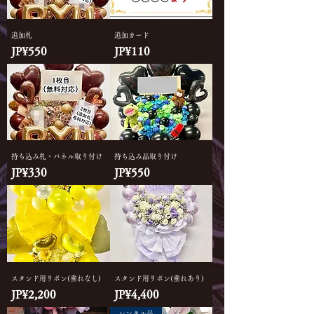
追加札
追加カード
價格
價格
JP¥550
JP¥110
持ち込み札・パネル取り付け
持ち込み品取り付け
價格
價格
JP¥330
JP¥550
スタンド用リボン(垂れなし)
スタンド用リボン(垂れあり)
價格
價格
JP¥2,200
JP¥4,400
レンタル品