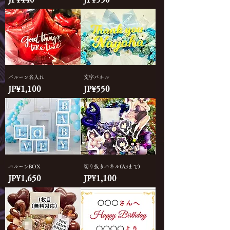
バルーン名入れ
文字パネル
價格
價格
JP¥1,100
JP¥550
バルーンBOX
切り抜きパネル(A3まで)
價格
價格
JP¥1,650
JP¥1,100