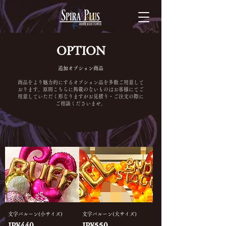
OPTION
​追加オプション商品
商品をより魅力的にするオプション品を多数ご用意して
おります。
​原則こちらに掲載のないものはお客様にてご
用意していただく形なりますがお見積り・ご注文の際に
ご相談くださいませ。
文字バルーン(小サイズ)
文字バルーン(大サイズ)
價格
價格
JP¥440
JP¥550