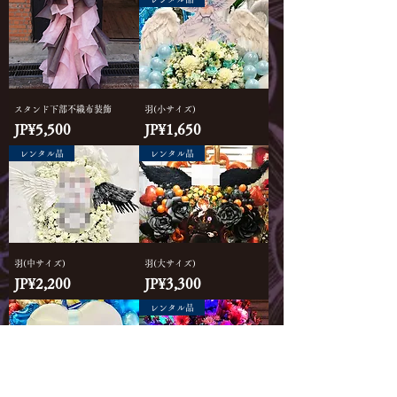
スタンド下部不織布装飾
羽(小サイズ)
價格
價格
JP¥5,500
JP¥1,650
レンタル品
レンタル品
羽(中サイズ)
羽(大サイズ)
價格
價格
JP¥2,200
JP¥3,300
レンタル品